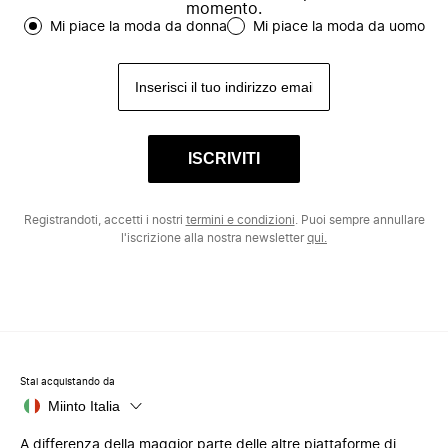
momento.
Mi piace la moda da donna
Mi piace la moda da uomo
ISCRIVITI
Registrandoti, accetti i nostri
termini e condizioni
. Puoi sempre annullare
l'iscrizione alla nostra newsletter
qui.
Stai acquistando da
Miinto Italia
A differenza della maggior parte delle altre piattaforme di