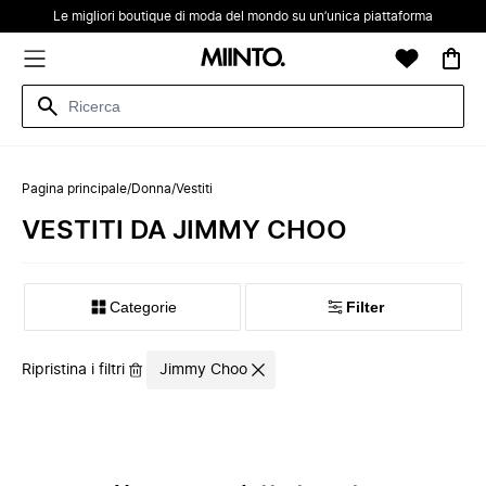
Le migliori boutique di moda del mondo su un’unica piattaforma
Pagina principale
/
Donna
/
Vestiti
VESTITI DA JIMMY CHOO
Categorie
Filter
Ripristina i filtri
Jimmy Choo