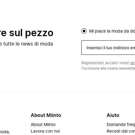
re sul pezzo
Mi piace la moda da d
e e tutte le news di moda
Registrandoti, accetti i nostri
te
l'iscrizione alla nostra newslett
About Miinto
Aiuto
About Miinto
Domande freq
Lavora con noi
Recedi dal con
 moda,