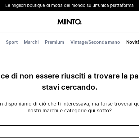
Le migliori boutique di moda del mondo su un’unica piattaforma
Sport
Marchi
Premium
Vintage/Seconda mano
Novit
ace di non essere riusciti a trovare la p
stavi cercando.
disponiamo di ciò che ti interessava, ma forse troverai qua
nostri marchi e categorie qui sotto?