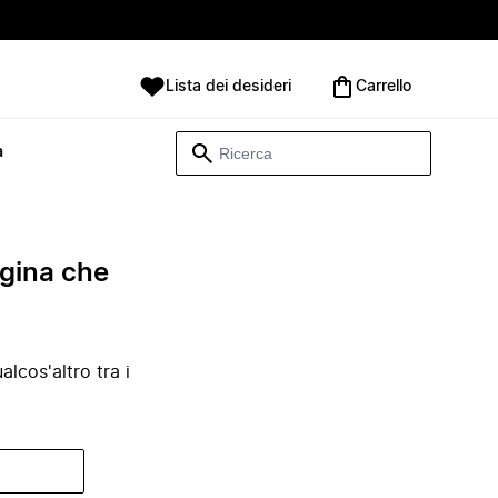
Lista dei desideri
Carrello
à
agina che
lcos'altro tra i