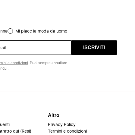
onna
Mi piace la moda da uomo
ISCRIVITI
rmini e condizioni
. Puoi sempre annullare
er
qui.
Altro
uenti
Privacy Policy
tratto qui (Resi)
Termini e condizioni