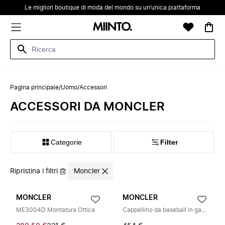
Le migliori boutique di moda del mondo su un’unica piattaforma
Pagina principale
/
Uomo
/
Accessori
ACCESSORI DA MONCLER
Categorie
Filter
Ripristina i filtri
Moncler
MONCLER
MONCLER
ME3004D Montatura Ottica
Cappellino da baseball in gabardine di cotone con logo in pelle