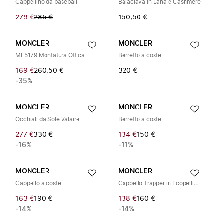
Cappellino da baseball
Balaclava in Lana e Cashmere
279 €
285 €
150,50 €
MONCLER
MONCLER
ML5179 Montatura Ottica
Berretto a coste
169 €
260,50 €
320 €
-35%
MONCLER
MONCLER
Occhiali da Sole Valaire
Berretto a coste
277 €
330 €
134 €
150 €
-16%
-11%
MONCLER
MONCLER
Cappello a coste
Cappello Trapper in Ecopelliccia
163 €
190 €
138 €
160 €
-14%
-14%