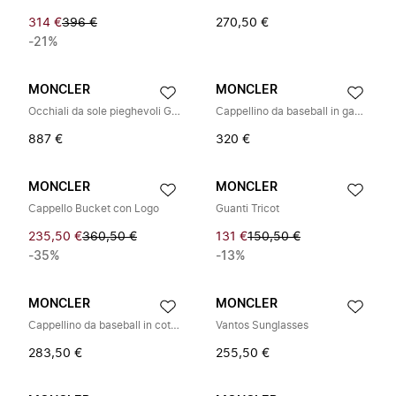
314 €
396 €
270,50 €
-21%
MONCLER
MONCLER
Occhiali da sole pieghevoli Glisse
Cappellino da baseball in gabardine di cotone
887 €
320 €
MONCLER
MONCLER
Cappello Bucket con Logo
Guanti Tricot
235,50 €
360,50 €
131 €
150,50 €
-35%
-13%
MONCLER
MONCLER
Cappellino da baseball in cotone con logo
Vantos Sunglasses
283,50 €
255,50 €