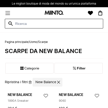
Le migliori boutique di moda del mondo su un’unica piattaforma
Pagina principale
/
Uomo
/
Scarpe
SCARPE DA NEW BALANCE
Categorie
Filter
Ripristina i filtri
New Balance
NEW BALANCE
NEW BALANCE
1890A Sneaker
9060