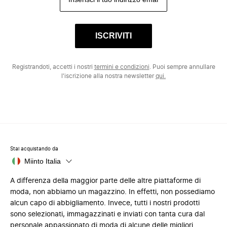
ISCRIVITI
Registrandoti, accetti i nostri
termini e condizioni
. Puoi sempre annullare
l'iscrizione alla nostra newsletter
qui.
Stai acquistando da
Miinto Italia
A differenza della maggior parte delle altre piattaforme di
moda, non abbiamo un magazzino. In effetti, non possediamo
alcun capo di abbigliamento. Invece, tutti i nostri prodotti
sono selezionati, immagazzinati e inviati con tanta cura dal
personale appassionato di moda di alcune delle migliori