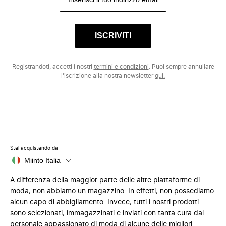
ISCRIVITI
Registrandoti, accetti i nostri
termini e condizioni
. Puoi sempre annullare
l'iscrizione alla nostra newsletter
qui.
Stai acquistando da
Miinto Italia
A differenza della maggior parte delle altre piattaforme di
moda, non abbiamo un magazzino. In effetti, non possediamo
alcun capo di abbigliamento. Invece, tutti i nostri prodotti
sono selezionati, immagazzinati e inviati con tanta cura dal
personale appassionato di moda di alcune delle migliori