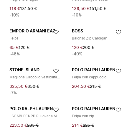
118 €
131,50 €
136,50 €
151,50 €
-10%
-10%
EMPORIO ARMANI EA7
BOSS
Felpa
Balonso Zip Cardigan
65 €
120 €
120 €
200 €
-46%
-40%
STONE ISLAND
POLO RALPH LAUREN
Maglione Girocollo Vestibilità Regolare
Felpa con cappuccio
325,50 €
350 €
204,50 €
215 €
-7%
POLO RALPH LAUREN
POLO RALPH LAUREN
LSCABLECNPP Pullover a Maniche Lunghe
Felpa con zip
223,50 €
235 €
214 €
225 €