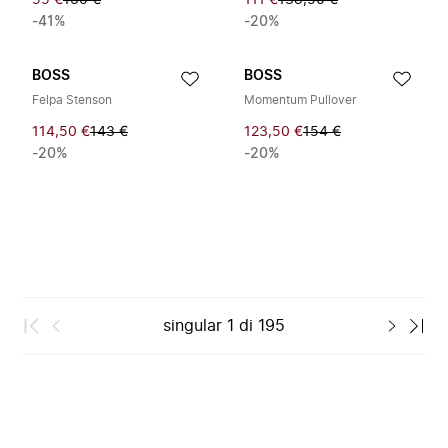
95 €
160 €
111 €
138,50 €
-41%
-20%
BOSS
BOSS
Felpa Stenson
Momentum Pullover
114,50 €
143 €
123,50 €
154 €
-20%
-20%
singular
1
di
195