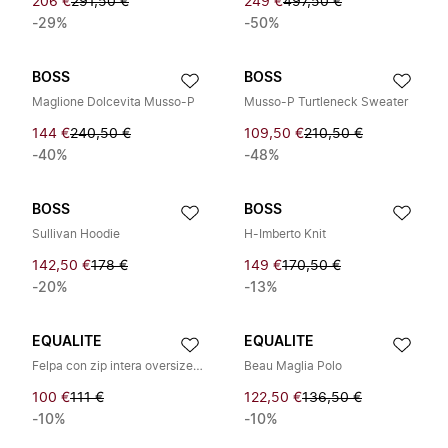
206 €
291,50 €
249 €
497,50 €
-29%
-50%
BOSS
BOSS
Maglione Dolcevita Musso-P
Musso-P Turtleneck Sweater
144 €
240,50 €
109,50 €
210,50 €
-40%
-48%
BOSS
BOSS
Sullivan Hoodie
H-Imberto Knit
142,50 €
178 €
149 €
170,50 €
-20%
-13%
EQUALITE
EQUALITE
Felpa con zip intera oversize Societe 2.0
Beau Maglia Polo
100 €
111 €
122,50 €
136,50 €
-10%
-10%