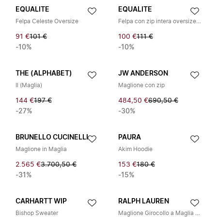
EQUALITE
EQUALITE
Felpa Celeste Oversize
Felpa con zip intera oversize Societé 2.0
91 €
101 €
100 €
111 €
-10%
-10%
THE (ALPHABET)
JW ANDERSON
Il (Maglia)
Maglione con zip
144 €
197 €
484,50 €
690,50 €
-27%
-30%
BRUNELLO CUCINELLI
PAURA
Maglione in Maglia
Akim Hoodie
2.565 €
3.700,50 €
153 €
180 €
-31%
-15%
CARHARTT WIP
RALPH LAUREN
Bishop Sweater
Maglione Girocollo a Maglia Fine