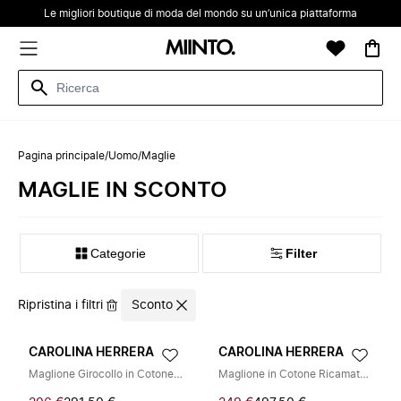
Le migliori boutique di moda del mondo su un’unica piattaforma
Pagina principale
/
Uomo
/
Maglie
MAGLIE IN SCONTO
Categorie
Filter
Ripristina i filtri
Sconto
CAROLINA HERRERA
CAROLINA HERRERA
Maglione Girocollo in Cotone Gasato
Maglione in Cotone Ricamato con Monogramma Initials