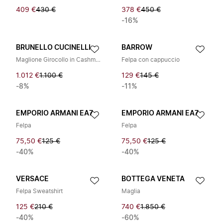
409 €
430 €
378 €
450 €
-16%
BRUNELLO CUCINELLI
BARROW
Maglione Girocollo in Cashmere
Felpa con cappuccio
1.012 €
1.100 €
129 €
145 €
-8%
-11%
EMPORIO ARMANI EA7
EMPORIO ARMANI EA7
Felpa
Felpa
75,50 €
125 €
75,50 €
125 €
-40%
-40%
VERSACE
BOTTEGA VENETA
Felpa Sweatshirt
Maglia
125 €
210 €
740 €
1.850 €
-40%
-60%