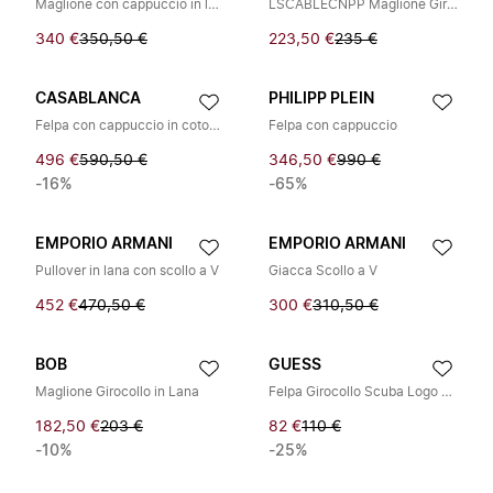
Maglione con cappuccio in lana vergine
LSCABLECNPP Maglione Girocollo a Maniche Lunghe
340 €
350,50 €
223,50 €
235 €
CASABLANCA
PHILIPP PLEIN
Felpa con cappuccio in cotone con logo
Felpa con cappuccio
496 €
590,50 €
346,50 €
990 €
-16%
-65%
EMPORIO ARMANI
EMPORIO ARMANI
Pullover in lana con scollo a V
Giacca Scollo a V
452 €
470,50 €
300 €
310,50 €
BOB
GUESS
Maglione Girocollo in Lana
Felpa Girocollo Scuba Logo Triangolo a Rilievo
182,50 €
203 €
82 €
110 €
-10%
-25%