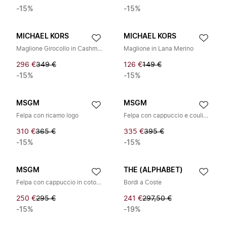
-15%
-15%
MICHAEL KORS
MICHAEL KORS
Maglione Girocollo in Cashmere
Maglione in Lana Merino
296 €
349 €
126 €
149 €
-15%
-15%
MSGM
MSGM
Felpa con ricamo logo
Felpa con cappuccio e coulisse con finiture a contrasto
310 €
365 €
335 €
395 €
-15%
-15%
MSGM
THE (ALPHABET)
Felpa con cappuccio in cotone con stampa grafica
Bordi a Coste
250 €
295 €
241 €
297,50 €
-15%
-19%