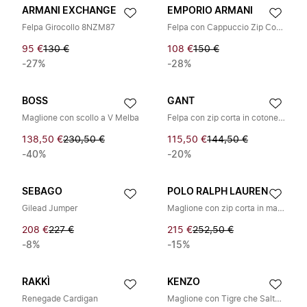
ARMANI EXCHANGE
EMPORIO ARMANI
Felpa Girocollo 8NZM87
Felpa con Cappuccio Zip Comfort Stretch Terry
95 €
130 €
108 €
150 €
-27%
-28%
BOSS
GANT
Maglione con scollo a V Melba
Felpa con zip corta in cotone classico
138,50 €
230,50 €
115,50 €
144,50 €
-40%
-20%
SEBAGO
POLO RALPH LAUREN
Gilead Jumper
Maglione con zip corta in maglia a trecce
208 €
227 €
215 €
252,50 €
-8%
-15%
RAKKÌ
KENZO
Renegade Cardigan
Maglione con Tigre che Salta Ricamata