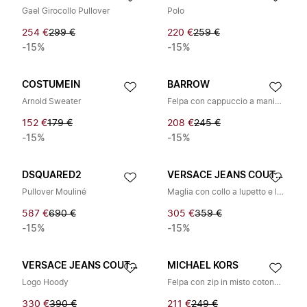
Gael Girocollo Pullover
Polo
254 €
299 €
220 €
259 €
-15%
-15%
COSTUMEIN
BARROW
Arnold Sweater
Felpa con cappuccio a maniche lunghe con stampa a motivo
152 €
179 €
208 €
245 €
-15%
-15%
DSQUARED2
VERSACE JEANS COUTURE
Pullover Mouliné
Maglia con collo a lupetto e logo
587 €
690 €
305 €
359 €
-15%
-15%
VERSACE JEANS COUTURE
MICHAEL KORS
Logo Hoody
Felpa con zip in misto cotone con nastro logato
330 €
390 €
211 €
249 €