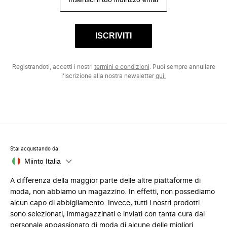
ISCRIVITI
Registrandoti, accetti i nostri
termini e condizioni
. Puoi sempre annullare
l'iscrizione alla nostra newsletter
qui.
Stai acquistando da
Miinto Italia
A differenza della maggior parte delle altre piattaforme di
moda, non abbiamo un magazzino. In effetti, non possediamo
alcun capo di abbigliamento. Invece, tutti i nostri prodotti
sono selezionati, immagazzinati e inviati con tanta cura dal
personale appassionato di moda di alcune delle migliori