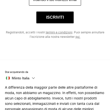
ISCRIVITI
Registrandoti, accetti i nostri
termini e condizioni
. Puoi sempre annullare
l'iscrizione alla nostra newsletter
qui.
Stai acquistando da
Miinto Italia
A differenza della maggior parte delle altre piattaforme di
moda, non abbiamo un magazzino. In effetti, non possediamo
alcun capo di abbigliamento. Invece, tutti i nostri prodotti
sono selezionati, immagazzinati e inviati con tanta cura dal
personale appassionato di moda di alcune delle migliori