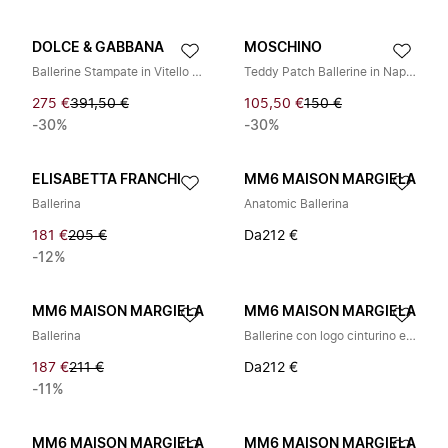
DOLCE & GABBANA
MOSCHINO
Ballerine Stampate in Vitello Lucido
Teddy Patch Ballerine in Nappa
275 €
391,50 €
105,50 €
150 €
-30%
-30%
ELISABETTA FRANCHI
MM6 MAISON MARGIELA
Ballerina
Anatomic Ballerina
181 €
205 €
Da
212 €
-12%
MM6 MAISON MARGIELA
MM6 MAISON MARGIELA
Ballerina
Ballerine con logo cinturino elasticizzato con logo numerico
187 €
211 €
Da
212 €
-11%
MM6 MAISON MARGIELA
MM6 MAISON MARGIELA