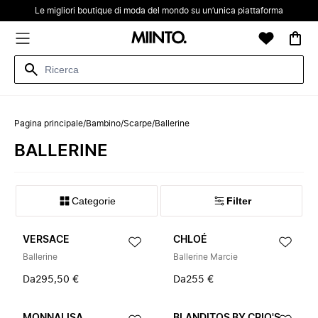
Le migliori boutique di moda del mondo su un’unica piattaforma
Pagina principale
/
Bambino
/
Scarpe
/
Ballerine
BALLERINE
Categorie
Filter
VERSACE
CHLOÉ
Ballerine
Ballerine Marcie
Da
295,50 €
Da
255 €