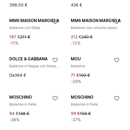
398,50 €
426 €
MM6 MAISON MARGIELA
MM6 MAISON MARGIELA
Ballerine con fibbia
Ballerine con cinturino elastico con logo numerico
187 €
211 €
212 €
240 €
-11%
-12%
DOLCE & GABBANA
MOU
Ballerine in Nappa con Dettaglio in Gros-grain
Ballerine
Da
364 €
71 €
100 €
-29%
MOSCHINO
MOSCHINO
Ballerine in Pelle
Ballerine in Pelle
94 €
148 €
99 €
156 €
-36%
-37%