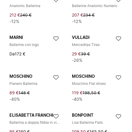
Anatomic Ballerina
Ballerine Anatomic Numeric
212 €
240 €
207 €
234 €
-12%
-12%
MARNI
VULLADI
Ballerine con logo
Merceditas Tiras
Da
172 €
29 €
39 €
-26%
MOSCHINO
MOSCHINO
Pianero Ballerina
Moschino Flat shoes
89 €
148 €
119 €
198,50 €
-40%
-40%
ELISABETTA FRANCHI
BONPOINT
Ballerina a doppia fibbia in vitello verniciato
Lisa Ballerina Flats