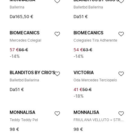
MONNALISA
BLANDITOS BY CRIO'S
Ballerina
Balletbd Ballerina
Da
165,50 €
Da
51 €
BIOMECANICS
BIOMECANICS
Mercedes Colegial
Colegiales Tira Adherente
57 €
66 €
54 €
63 €
-14%
-14%
BLANDITOS BY CRIO'S
VICTORIA
Balletbd Bailarina
Oda Mercedes Terciopelo
Da
51 €
41 €
50 €
-18%
MONNALISA
MONNALISA
Teddy Teddy Pel
FRIULANA VELLUTO + STRASS
98 €
98 €