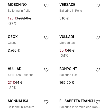
MOSCHINO
VERSACE
Ballerina in Pelle
Ballerine in Pelle
125 €
198,50 €
310 €
-37%
GEOX
VULLADI
Casey
Merceditas
Da
66 €
35 €
46 €
-24%
VULLADI
BONPOINT
6411-679 Ballerina
Ballerine Lisa
27 €
44 €
165,50 €
-39%
MONNALISA
ELISABETTA FRANCHI
Ballerine in Tessuto
Ballerina in Vernice con Doppia Fascetta Logo