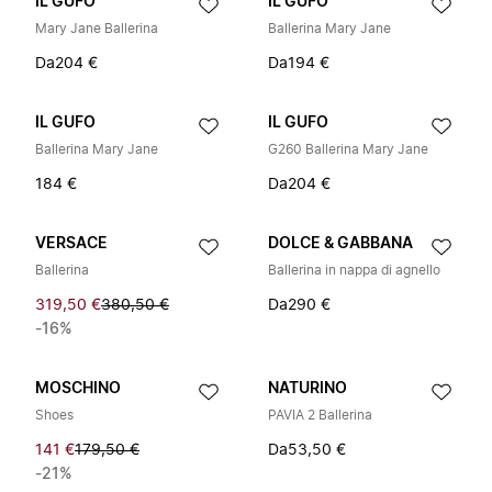
IL GUFO
IL GUFO
Mary Jane Ballerina
Ballerina Mary Jane
Da
204 €
Da
194 €
IL GUFO
IL GUFO
Ballerina Mary Jane
G260 Ballerina Mary Jane
184 €
Da
204 €
VERSACE
DOLCE & GABBANA
Ballerina
Ballerina in nappa di agnello
319,50 €
380,50 €
Da
290 €
-16%
MOSCHINO
NATURINO
Shoes
PAVIA 2 Ballerina
141 €
179,50 €
Da
53,50 €
-21%