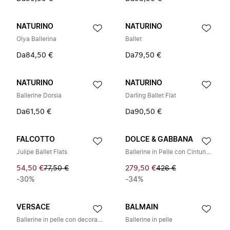
NATURINO
NATURINO
Olya Ballerina
Ballet
Da
84,50 €
Da
79,50 €
NATURINO
NATURINO
Ballerine Dorsia
Darling Ballet Flat
Da
61,50 €
Da
90,50 €
FALCOTTO
DOLCE & GABBANA
Julipe Ballet Flats
Ballerine in Pelle con Cinturino Elastico
54,50 €
77,50 €
279,50 €
426 €
-30%
-34%
VERSACE
BALMAIN
Ballerine in pelle con decorazioni
Ballerine in pelle