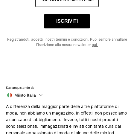
ISCRIVITI
Registrandoti, accetti i nostri
termini e condizioni
. Puoi sempre annullare
l'iscrizione alla nostra newsletter
qui.
Stai acquistando da
Miinto Italia
A differenza della maggior parte delle altre piattaforme di
moda, non abbiamo un magazzino. In effetti, non possediamo
alcun capo di abbigliamento. Invece, tutti i nostri prodotti
sono selezionati, immagazzinati e inviati con tanta cura dal
personale appassionato di moda di alcune delle migliori