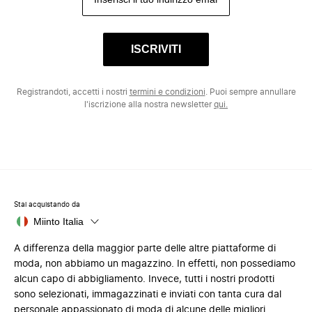
ISCRIVITI
Registrandoti, accetti i nostri
termini e condizioni
. Puoi sempre annullare
l'iscrizione alla nostra newsletter
qui.
Stai acquistando da
Miinto Italia
A differenza della maggior parte delle altre piattaforme di
moda, non abbiamo un magazzino. In effetti, non possediamo
alcun capo di abbigliamento. Invece, tutti i nostri prodotti
sono selezionati, immagazzinati e inviati con tanta cura dal
personale appassionato di moda di alcune delle migliori