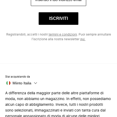
ISCRIVITI
Registrandoti, accetti i nostri
termini e condizioni
. Puoi sempre annullare
l'iscrizione alla nostra newsletter
qui.
Stai acquistando da
Miinto Italia
A differenza della maggior parte delle altre piattaforme di
moda, non abbiamo un magazzino. In effetti, non possediamo
alcun capo di abbigliamento. Invece, tutti i nostri prodotti
sono selezionati, immagazzinati e inviati con tanta cura dal
personale appassionato di moda di alcune delle migliori