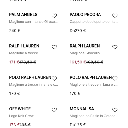
PALM ANGELS
PAOLO PECORA
Maglione con intarsio Girocollo Profili a coste
Cappotto doppiopetto con tasche applicate
240 €
Da
270 €
RALPH LAUREN
RALPH LAUREN
Maglione a trecce
Maglione Girocollo
171 €
178,50 €
161,50 €
168,50 €
POLO RALPH LAUREN
POLO RALPH LAUREN
Maglione a trecce in lana e cashmere
Maglione a trecce in lana e cashmere
170 €
170 €
OFF WHITE
MONNALISA
Logo Knit Crew
Maglioncino Basic in Cotone e Lana
176 €
195 €
Da
135 €