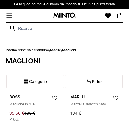
Le migliori boutique di moda del mondo su un’unica piattaforma
Pagina principale
/
Bambino
/
Maglie
/
Maglioni
MAGLIONI
Categorie
Filter
BOSS
MARLU
Maglione in pile
Mantella smacchinato
95,50 €
106 €
194 €
-10%