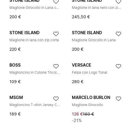
STONE ISLAND
STONE ISLAND
Maglione Girocollo in Lana con Toppa Bussola
Maglione in lana nero con zip corta
200 €
245,50 €
STONE ISLAND
STONE ISLAND
Maglione in lana con zip corta
Maglione Girocollo in Lana
220 €
200 €
BOSS
VERSACE
Maglioncino in Cotone Tricolore
Felpa con Logo Tonal
109 €
280 €
MSGM
MARCELO BURLON
Maglioncino T-shirt Jersey Combo
Maglione Girocollo
189 €
126 €
160 €
-21%