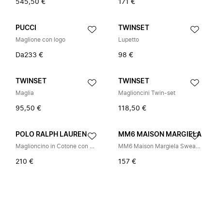
545,50 €
171 €
PUCCI
TWINSET
Maglione con logo
Lupetto
Da
233 €
98 €
TWINSET
TWINSET
Maglia
Maglioncini Twin-set
95,50 €
118,50 €
POLO RALPH LAUREN
MM6 MAISON MARGIELA
Maglioncino in Cotone con Motivo di Orsetto Ricamato
MM6 Maison Margiela Sweaters
210 €
157 €