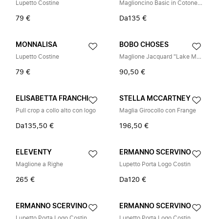
Lupetto Costine
Maglioncino Basic in Cotone e Lana
79 €
Da
135 €
MONNALISA
BOBO CHOSES
Lupetto Costine
Maglione Jacquard "Lake Monster" All Over
79 €
90,50 €
ELISABETTA FRANCHI
STELLA MCCARTNEY
Pull crop a collo alto con logo
Maglia Girocollo con Frange
Da
135,50 €
196,50 €
ELEVENTY
ERMANNO SCERVINO
Maglione a Righe
Lupetto Porta Logo Costin
265 €
Da
120 €
ERMANNO SCERVINO
ERMANNO SCERVINO
Lupetto Porta Logo Costin
Lupetto Porta Logo Costin