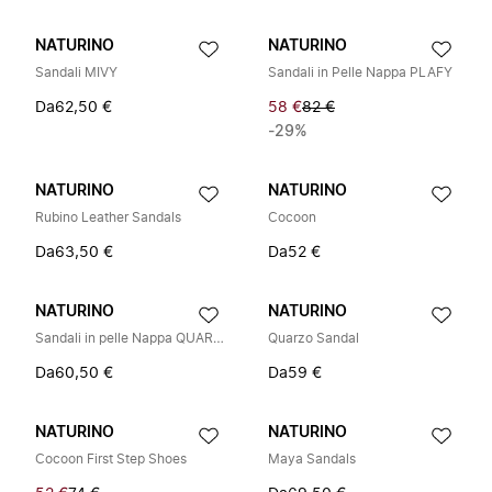
NATURINO
NATURINO
Sandali MIVY
Sandali in Pelle Nappa PLAFY
Da
62,50 €
58 €
82 €
-29%
NATURINO
NATURINO
Rubino Leather Sandals
Cocoon
Da
63,50 €
Da
52 €
NATURINO
NATURINO
Sandali in pelle Nappa QUARZO
Quarzo Sandal
Da
60,50 €
Da
59 €
NATURINO
NATURINO
Cocoon First Step Shoes
Maya Sandals