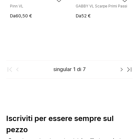
Pinn VL
GABBY VL Scarpe Primi Passi
Da
60,50 €
Da
52 €
singular
1
di
7
Iscriviti per essere sempre sul
pezzo