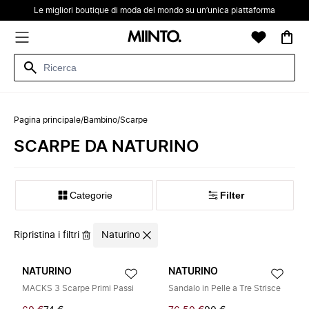
Le migliori boutique di moda del mondo su un’unica piattaforma
Pagina principale
/
Bambino
/
Scarpe
SCARPE DA NATURINO
Categorie
Filter
Ripristina i filtri
Naturino
NATURINO
NATURINO
MACKS 3 Scarpe Primi Passi
Sandalo in Pelle a Tre Strisce