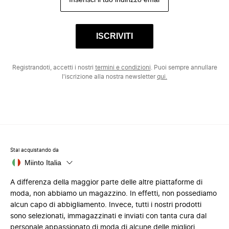
ISCRIVITI
Registrandoti, accetti i nostri
termini e condizioni
. Puoi sempre annullare
l'iscrizione alla nostra newsletter
qui.
Stai acquistando da
Miinto Italia
A differenza della maggior parte delle altre piattaforme di
moda, non abbiamo un magazzino. In effetti, non possediamo
alcun capo di abbigliamento. Invece, tutti i nostri prodotti
sono selezionati, immagazzinati e inviati con tanta cura dal
personale appassionato di moda di alcune delle migliori