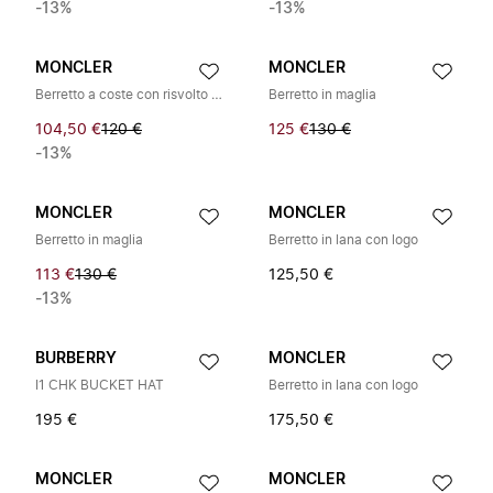
-13%
-13%
MONCLER
MONCLER
Berretto a coste con risvolto arricciato e patch logo frontale
Berretto in maglia
104,50 €
120 €
125 €
130 €
-13%
MONCLER
MONCLER
Berretto in maglia
Berretto in lana con logo
113 €
130 €
125,50 €
-13%
BURBERRY
MONCLER
I1 CHK BUCKET HAT
Berretto in lana con logo
195 €
175,50 €
MONCLER
MONCLER