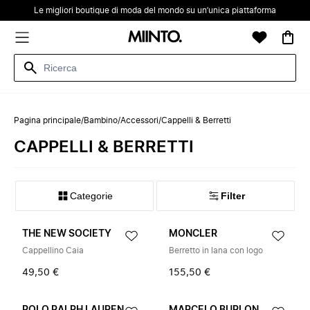
Le migliori boutique di moda del mondo su un’unica piattaforma
Pagina principale
/
Bambino
/
Accessori
/
Cappelli & Berretti
CAPPELLI & BERRETTI
Categorie
Filter
THE NEW SOCIETY
MONCLER
Cappellino Caia
Berretto in lana con logo
49,50 €
155,50 €