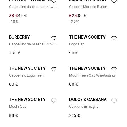
POLO RALPH LAUREN
MARCELO BURLON
Cappellino da baseball in twill di cotone ricamato
Cappelli Marcelo Burlon
38 €
45 €
62 €
80 €
-16%
-22%
BURBERRY
THE NEW SOCIETY
Cappellino da baseball in twill a quadri
Logo Cap
230 €
90 €
THE NEW SOCIETY
THE NEW SOCIETY
Cappellino Logo Teen
Mochi Teen Cap Winetasting
86 €
86 €
THE NEW SOCIETY
DOLCE & GABBANA
Mochi Cap
Cappello in maglia
86 €
225 €