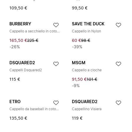
109,50 €
99,50 €
BURBERRY
SAVE THE DUCK
Cappello a secchiello in cotone a quadri
Cappello in Nylon
165,50 €
225 €
60 €
98 €
-26%
-39%
DSQUARED2
MSGM
Cappelli Dsquared2
Cappello a cloche
115 €
91,50 €
101 €
-9%
ETRO
DSQUARED2
Cappello da baseball in cotone Prints Legacy con Pegaso
Cappellino Visiera
135,50 €
119 €