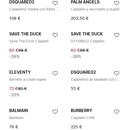
DSQUARED2
PALM ANGELS
Cappellino Visiera con Retro in Mesh
Cappello a secchiello a quadri
108 €
203,50 €
SAVE THE DUCK
SAVE THE DUCK
Save The Duck Cappelli
DY1488UU Cappello
60 €
98 €
60 €
98 €
-39%
-39%
ELEVENTY
DSQUARED2
Berretto a coste inglesi
Cappellino da baseball con logo
72 €
90 €
55 €
-20%
BALMAIN
BURBERRY
Bambino
Cappello CHW
76 €
225 €