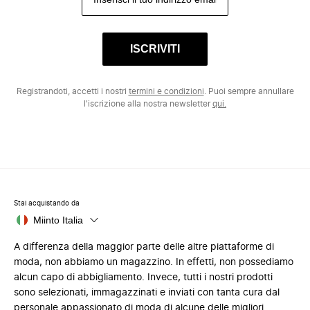
ISCRIVITI
Registrandoti, accetti i nostri
termini e condizioni
. Puoi sempre annullare
l'iscrizione alla nostra newsletter
qui.
Stai acquistando da
Miinto Italia
A differenza della maggior parte delle altre piattaforme di
moda, non abbiamo un magazzino. In effetti, non possediamo
alcun capo di abbigliamento. Invece, tutti i nostri prodotti
sono selezionati, immagazzinati e inviati con tanta cura dal
personale appassionato di moda di alcune delle migliori