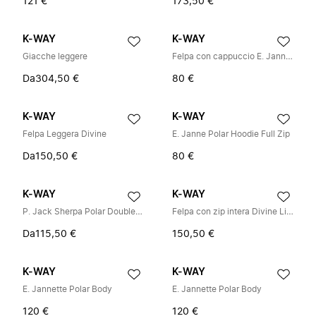
121 €
173,50 €
K-WAY
K-WAY
Giacche leggere
Felpa con cappuccio E. Janne Polar Full Zip
Da
304,50 €
80 €
K-WAY
K-WAY
Felpa Leggera Divine
E. Janne Polar Hoodie Full Zip
Da
150,50 €
80 €
K-WAY
K-WAY
P. Jack Sherpa Polar Double Hoodie Full Zip
Felpa con zip intera Divine Light Spacer
Da
115,50 €
150,50 €
K-WAY
K-WAY
E. Jannette Polar Body
E. Jannette Polar Body
120 €
120 €