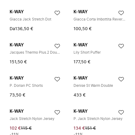
K-WAY
K-WAY
Giacca Jack Stretch Dot
Giacca Corta Imbottita Reversibile
Da
136,50 €
100,50 €
K-WAY
K-WAY
Jacques Thermo Plus.2 Double
Lily Short Puffer
151,50 €
177,50 €
K-WAY
K-WAY
P. Dorian PC Shorts
Denise St Warm Double
73,50 €
433 €
K-WAY
K-WAY
Jack Stretch Nylon Jersey
P. Jack Stretch Nylon Jersey
102 €
115 €
134 €
151 €