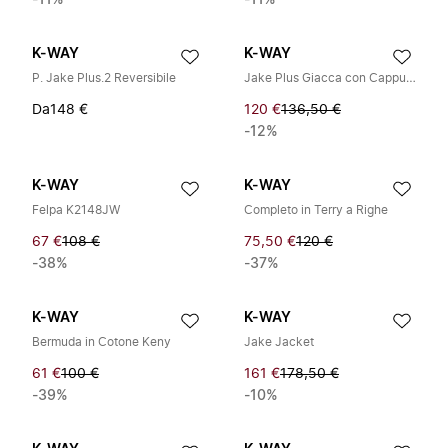
-11%
-11%
K-WAY
K-WAY
P. Jake Plus.2 Reversibile
Jake Plus Giacca con Cappuccio
Da
148 €
120 €
136,50 €
-12%
K-WAY
K-WAY
Felpa K2148JW
Completo in Terry a Righe
67 €
108 €
75,50 €
120 €
-38%
-37%
K-WAY
K-WAY
Bermuda in Cotone Keny
Jake Jacket
61 €
100 €
161 €
178,50 €
-39%
-10%