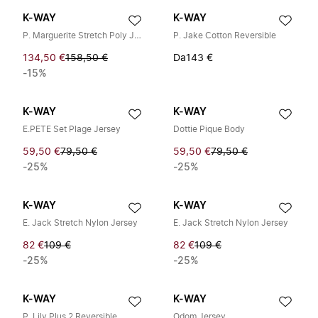
K-WAY
K-WAY
P. Marguerite Stretch Poly Jersey
P. Jake Cotton Reversible
134,50 €
158,50 €
Da
143 €
-15%
K-WAY
K-WAY
E.PETE Set Plage Jersey
Dottie Pique Body
59,50 €
79,50 €
59,50 €
79,50 €
-25%
-25%
K-WAY
K-WAY
E. Jack Stretch Nylon Jersey
E. Jack Stretch Nylon Jersey
82 €
109 €
82 €
109 €
-25%
-25%
K-WAY
K-WAY
P. Lily Plus.2 Reversible
Odom Jersey