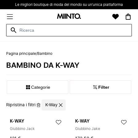
Le migliori boutique di moda del mondo su un’unica piattaforma
Pagina principale
/
Bambino
BAMBINO DA K-WAY
Categorie
Filter
Ripristina i filtri
K-Way
K-WAY
K-WAY
Giubbino Jack
Giubbino Jake