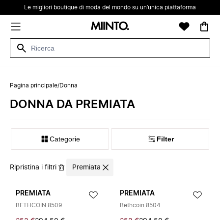
Le migliori boutique di moda del mondo su un’unica piattaforma
Pagina principale
/
Donna
DONNA DA PREMIATA
Categorie
Filter
Ripristina i filtri
Premiata
PREMIATA
PREMIATA
BETHCOIN 8509
Bethcoin 8504