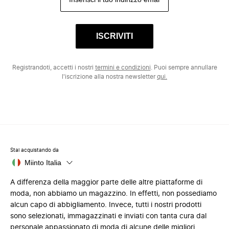
ISCRIVITI
Registrandoti, accetti i nostri
termini e condizioni
. Puoi sempre annullare
l'iscrizione alla nostra newsletter
qui.
Stai acquistando da
Miinto Italia
A differenza della maggior parte delle altre piattaforme di
moda, non abbiamo un magazzino. In effetti, non possediamo
alcun capo di abbigliamento. Invece, tutti i nostri prodotti
sono selezionati, immagazzinati e inviati con tanta cura dal
personale appassionato di moda di alcune delle migliori