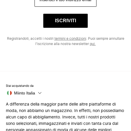
ISCRIVITI
Registrandoti, accetti i nostri
termini e condizioni
. Puoi sempre annullare
l'iscrizione alla nostra newsletter
qui.
Stai acquistando da
Miinto Italia
A differenza della maggior parte delle altre piattaforme di
moda, non abbiamo un magazzino. In effetti, non possediamo
alcun capo di abbigliamento. Invece, tutti i nostri prodotti
sono selezionati, immagazzinati e inviati con tanta cura dal
personale appassionato di moda di alcune delle migliori