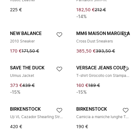
Rustic Leather
Pantaloni Slim-fit
225 €
182,50 €
212 €
-14%
NEW BALANCE
MM6 MAISON MARGIELA
2010 Sneaker
Cross Dust Sneakers
170 €
171,50 €
385,50 €
393,50 €
SAVE THE DUCK
VERSACE JEANS COUTURE
Ulmus Jacket
T-shirt Girocollo con Stampa All-over
373 €
439 €
160 €
189 €
-15%
-15%
BIRKENSTOCK
BIRKENSTOCK
Uji VL Cazador Shearling Straw
Camicia a maniche lunghe Tekla
420 €
190 €