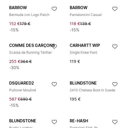
BARROW
BARROW
Bermuda con Logo Patch
Pantaloncini Casual
152 €
179 €
118 €
139 €
-15%
-15%
COMME DES GARÇONS
CARHARTT WIP
Scarpa da Running Tarther
Single Knee Pant
255 €
364 €
119 €
-30%
DSQUARED2
BLUNDSTONE
Pullover Mouliné
2410 Chelsea Boot in Suede
587 €
690 €
195 €
-15%
BLUNDSTONE
RE-HASH