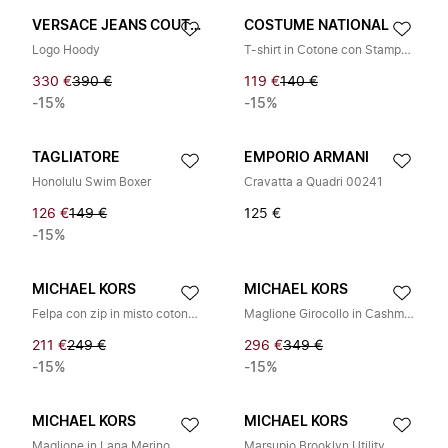
VERSACE JEANS COUTURE
COSTUME NATIONAL
Logo Hoody
T-shirt in Cotone con Stampa Grafica Contemporanea
330 €
390 €
119 €
140 €
-15%
-15%
TAGLIATORE
EMPORIO ARMANI
Honolulu Swim Boxer
Cravatta a Quadri 00241
126 €
149 €
125 €
-15%
MICHAEL KORS
MICHAEL KORS
Felpa con zip in misto cotone con nastro logato
Maglione Girocollo in Cashmere
211 €
249 €
296 €
349 €
-15%
-15%
MICHAEL KORS
MICHAEL KORS
Maglione in Lana Merino
Marsupio Brooklyn Utility