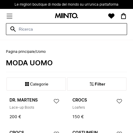
Le migliori boutique di moda del mondo su un’unica piattaforma
Pagina principale
/
Uomo
MODA UOMO
Categorie
Filter
DR. MARTENS
CROCS
Lace-up Boots
Loafers
200 €
150 €