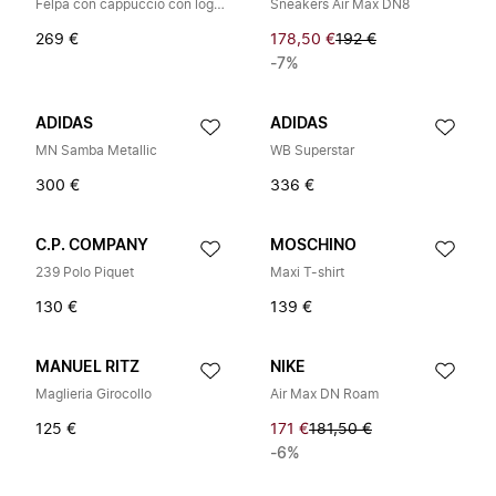
Felpa con cappuccio con logo applicato
Sneakers Air Max DN8
269 €
178,50 €
192 €
-7%
ADIDAS
ADIDAS
MN Samba Metallic
WB Superstar
300 €
336 €
C.P. COMPANY
MOSCHINO
239 Polo Piquet
Maxi T-shirt
130 €
139 €
MANUEL RITZ
NIKE
Maglieria Girocollo
Air Max DN Roam
125 €
171 €
181,50 €
-6%