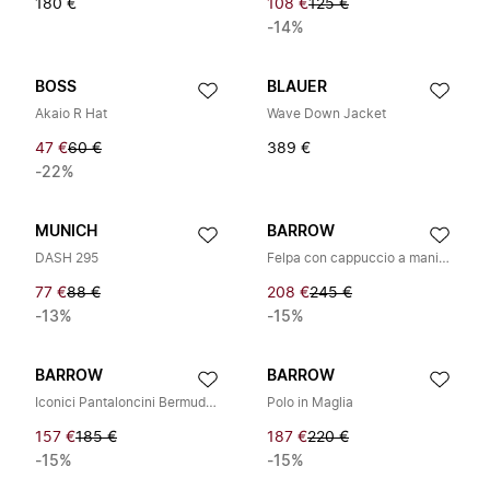
180 €
108 €
125 €
-14%
BOSS
BLAUER
Akaio R Hat
Wave Down Jacket
47 €
60 €
389 €
-22%
MUNICH
BARROW
DASH 295
Felpa con cappuccio a maniche lunghe con stampa a motivo
77 €
88 €
208 €
245 €
-13%
-15%
BARROW
BARROW
Iconici Pantaloncini Bermuda In Pile
Polo in Maglia
157 €
185 €
187 €
220 €
-15%
-15%