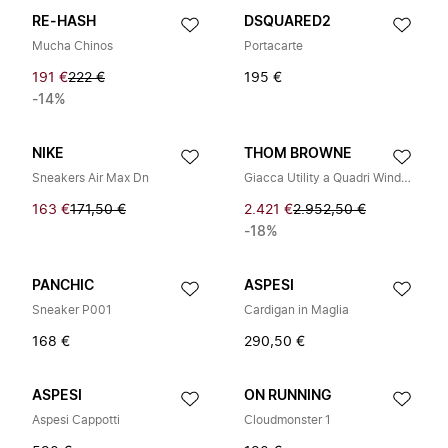
RE-HASH
DSQUARED2
Mucha Chinos
Portacarte
191 €
222 €
195 €
-14%
NIKE
THOM BROWNE
Sneakers Air Max Dn
Giacca Utility a Quadri Windowpane con Fascia
163 €
171,50 €
2.421 €
2.952,50 €
-18%
PANCHIC
ASPESI
Sneaker P001
Cardigan in Maglia
168 €
290,50 €
ASPESI
ON RUNNING
Aspesi Cappotti
Cloudmonster 1