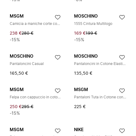
-15%
-6%
MSGM
MOSCHINO
Camicia a maniche corte con stampa grafica
1555 Cintura Multilogo
238 €
280 €
169 €
199 €
-15%
-15%
MOSCHINO
MOSCHINO
Pantaloncini Casual
Pantaloncini in Cotone Elasticizzato con Logo Tape
165,50 €
135,50 €
MSGM
MSGM
Felpa con cappuccio in cotone con stampa grafica
Pantaloni Tuta in Cotone con Logo Stampato
250 €
295 €
225 €
-15%
MSGM
NIKE