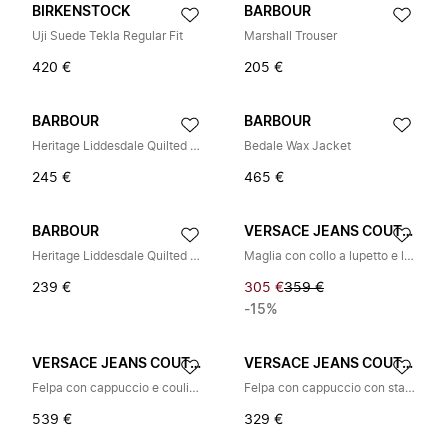
BIRKENSTOCK
BARBOUR
Uji Suede Tekla Regular Fit
Marshall Trouser
420 €
205 €
BARBOUR
BARBOUR
Heritage Liddesdale Quilted Jacket
Bedale Wax Jacket
245 €
465 €
BARBOUR
VERSACE JEANS COUTURE
Heritage Liddesdale Quilted Jacket
Maglia con collo a lupetto e logo
239 €
305 €
359 €
-15%
VERSACE JEANS COUTURE
VERSACE JEANS COUTURE
Felpa con cappuccio e coulisse stampata
Felpa con cappuccio con stampa logo
539 €
329 €