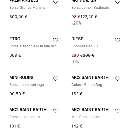
PALM ANGELS
MONNALISA
Borsa Grande Mamma
Borsa Lemon Spalmato
300,50 €
98 €
122,50 €
-20%
ETRO
DIESEL
Borsa a secchiello in tela di cotone con patch con logo
Shopper Bag 3D
389 €
280 €
308 €
-9%
MINI RODINI
MC2 SAINT BARTH
Borsa con patch logo
Colette Beach Bag
90,50 €
153 €
MC2 SAINT BARTH
MC2 SAINT BARTH
Borsa all'uncinetto
Mini Borsa in Lino
131 €
142 €