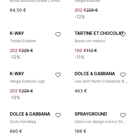
Borsa Multifunzionale Convertibile
Valigia Eudoxie
84,50 €
202 €
229 €
-12%
K-WAY
TARTINE ET CHOCOLAT
Trolley Eudoxie
Borsa con manico
202 €
229 €
100 €
112 €
-12%
-11%
K-WAY
DOLCE & GABBANA
Valigia Eudoxie Logo
Leo-print Nylon Crossbody Bag
202 €
229 €
463 €
-12%
DOLCE & GABBANA
SPRAYGROUND
Sicily Handbag
Zaino con design iconico Shark Mouth
660 €
188 €