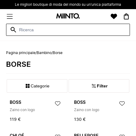
Le migliori boutique di moda del mondo su un’unica piattaforma
Pagina principale
/
Bambino
/
Borse
BORSE
Categorie
Filter
BOSS
BOSS
Zaino con logo
Zaino con logo
119 €
130 €