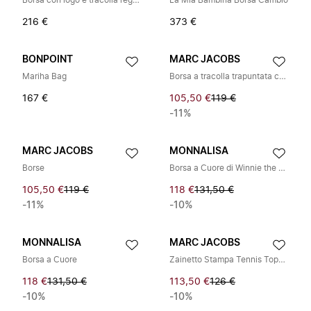
Borsa con logo e tracolla regolabile
La Mia Bambina Borsa Cambio
216 €
373 €
BONPOINT
MARC JACOBS
Mariha Bag
Borsa a tracolla trapuntata con logo
167 €
105,50 €
119 €
-11%
MARC JACOBS
MONNALISA
Borse
Borsa a Cuore di Winnie the Pooh
105,50 €
119 €
118 €
131,50 €
-11%
-10%
MONNALISA
MARC JACOBS
Borsa a Cuore
Zainetto Stampa Tennis Topolino
118 €
131,50 €
113,50 €
126 €
-10%
-10%