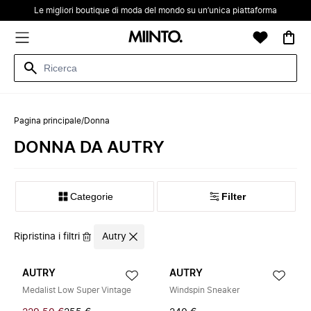
Le migliori boutique di moda del mondo su un’unica piattaforma
Pagina principale
/
Donna
DONNA DA AUTRY
Categorie
Filter
Ripristina i filtri
Autry
AUTRY
AUTRY
Medalist Low Super Vintage
Windspin Sneaker