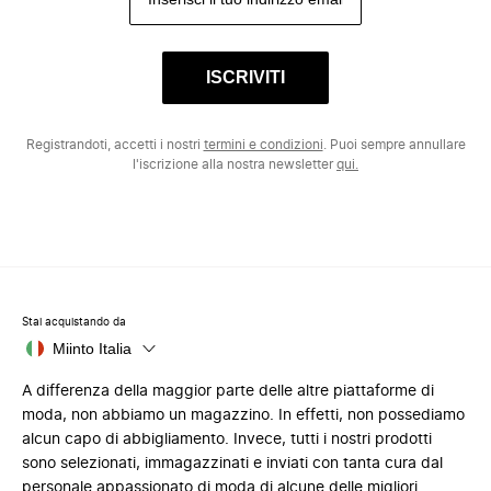
ISCRIVITI
Registrandoti, accetti i nostri
termini e condizioni
. Puoi sempre annullare
l'iscrizione alla nostra newsletter
qui.
Stai acquistando da
Miinto Italia
A differenza della maggior parte delle altre piattaforme di
moda, non abbiamo un magazzino. In effetti, non possediamo
alcun capo di abbigliamento. Invece, tutti i nostri prodotti
sono selezionati, immagazzinati e inviati con tanta cura dal
personale appassionato di moda di alcune delle migliori