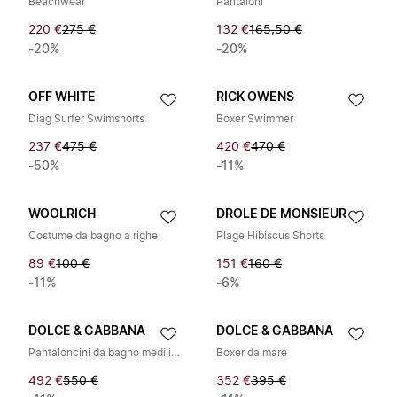
Beachwear
Pantaloni
220 €
275 €
132 €
165,50 €
-20%
-20%
OFF WHITE
RICK OWENS
Diag Surfer Swimshorts
Boxer Swimmer
237 €
475 €
420 €
470 €
-50%
-11%
WOOLRICH
DROLE DE MONSIEUR
Costume da bagno a righe
Plage Hibiscus Shorts
89 €
100 €
151 €
160 €
-11%
-6%
DOLCE & GABBANA
DOLCE & GABBANA
Pantaloncini da bagno medi in jacquard con logo
Boxer da mare
492 €
550 €
352 €
395 €