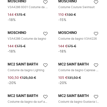
MOSCHINO
MOSCHINO
V3A4286 9301 Costume da bagno
Costume Couture Swimsuit
144 €
175 €
110 €
130 €
-18%
-15%
MOSCHINO
MOSCHINO
V3A4286 Costume da bagno
Costume da bagno V3A4226
144 €
175 €
144 €
175 €
-18%
-18%
MC2 SAINT BARTH
MC2 SAINT BARTH
Costume da bagno Lighting
Costume da bagno Caprese con patch floreali
100,50 €
125,50 €
105 €
131,50 €
-20%
-20%
MC2 SAINT BARTH
MC2 SAINT BARTH
Costume da bagno da surf ad asciugatura rapida con squali
Costumi da bagno Gustavia Ibiza Habitue