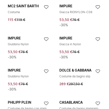
MC2 SAINT BARTH
IMPURE
Costume
Giacca RIONYLON-C08
115 €
119 €
53,50 €
76 €
-30%
IMPURE
IMPURE
Giubbino Nylon
Giacca in Nylon
53,50 €
76 €
53,50 €
76 €
-30%
-30%
IMPURE
DOLCE & GABBANA
Giubbino Nylon
Costume da bagno slip
53,50 €
76 €
289 €
297,50 €
-30%
PHILIPP PLEIN
CASABLANCA
Costume da bagno con stampa teschio all-over
Costume da bagno stampato