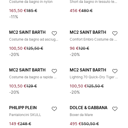
Costume da bagno in nylon
Short da bagno in tessuto tecnico
165,50 €
185 €
456 €
480 €
-11%
MC2 SAINT BARTH
MC2 SAINT BARTH
Costume da bagno ad asciugatura rapida Micro Happy Sabrage
Comfort Embro Costume da Bagno Rilassato
100,50 €
125,50 €
96 €
120 €
-20%
-20%
MC2 SAINT BARTH
MC2 SAINT BARTH
Costume da bagno a rapida asciugatura Pantone
Lighting 70 Quick-Dry Tiger Mania Swimshorts
103,50 €
129 €
100,50 €
125,50 €
-20%
-20%
PHILIPP PLEIN
DOLCE & GABBANA
Pantaloncini SKULL
Boxer da Mare
149 €
248 €
495 €
550,50 €