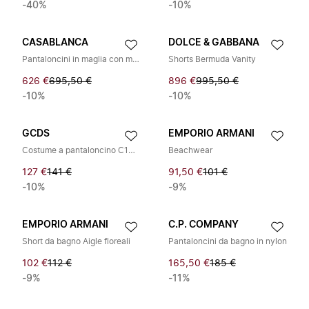
-40%
-10%
CASABLANCA
DOLCE & GABBANA
Pantaloncini in maglia con monogramma sfumato
Shorts Bermuda Vanity
626 €
695,50 €
896 €
995,50 €
-10%
-10%
GCDS
EMPORIO ARMANI
Costume a pantaloncino C1MEQS249T016
Beachwear
127 €
141 €
91,50 €
101 €
-10%
-9%
EMPORIO ARMANI
C.P. COMPANY
Short da bagno Aigle floreali
Pantaloncini da bagno in nylon
102 €
112 €
165,50 €
185 €
-9%
-11%