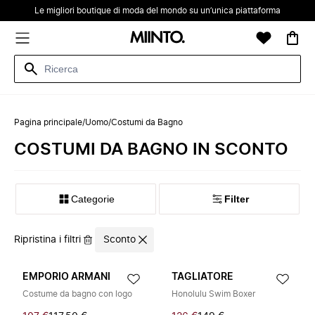
Le migliori boutique di moda del mondo su un’unica piattaforma
Pagina principale
/
Uomo
/
Costumi da Bagno
COSTUMI DA BAGNO IN SCONTO
Categorie
Filter
Ripristina i filtri
Sconto
EMPORIO ARMANI
TAGLIATORE
Costume da bagno con logo
Honolulu Swim Boxer