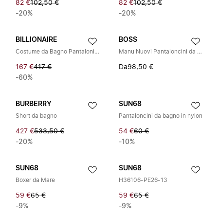
82 €
102,50 €
82 €
102,50 €
-20%
-20%
BILLIONAIRE
BOSS
Costume da Bagno Pantaloni Lunghi Palme
Manu Nuovi Pantaloncini da Bagno
167 €
417 €
Da
98,50 €
-60%
BURBERRY
SUN68
Short da bagno
Pantaloncini da bagno in nylon
427 €
533,50 €
54 €
60 €
-20%
-10%
SUN68
SUN68
Boxer da Mare
H36106-PE26-13
59 €
65 €
59 €
65 €
-9%
-9%