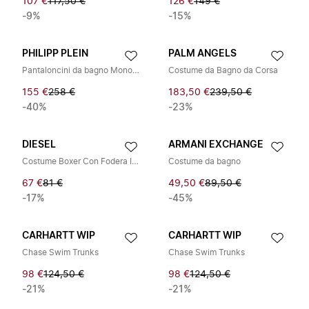
107 €
117,50 €
126 €
149 €
-9%
-15%
PHILIPP PLEIN
PALM ANGELS
Pantaloncini da bagno Monogram Signature
Costume da Bagno da Corsa
155 €
258 €
183,50 €
239,50 €
-40%
-23%
DIESEL
ARMANI EXCHANGE
Costume Boxer Con Fodera Interna
Costume da bagno
67 €
81 €
49,50 €
89,50 €
-17%
-45%
CARHARTT WIP
CARHARTT WIP
Chase Swim Trunks
Chase Swim Trunks
98 €
124,50 €
98 €
124,50 €
-21%
-21%