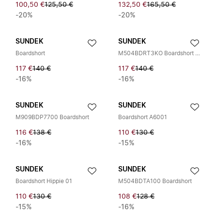
100,50 €
125,50 €
132,50 €
165,50 €
-20%
-20%
SUNDEK
SUNDEK
Boardshort
M504BDRT3KO Boardshort Stampato
117 €
140 €
117 €
140 €
-16%
-16%
SUNDEK
SUNDEK
M909BDP7700 Boardshort
Boardshort A6001
116 €
138 €
110 €
130 €
-16%
-15%
SUNDEK
SUNDEK
Boardshort Hippie 01
M504BDTA100 Boardshort
110 €
130 €
108 €
128 €
-15%
-16%