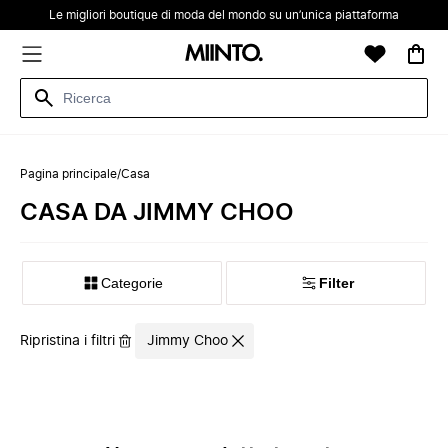
Le migliori boutique di moda del mondo su un’unica piattaforma
Pagina principale
/
Casa
CASA DA JIMMY CHOO
Categorie
Filter
Ripristina i filtri
Jimmy Choo