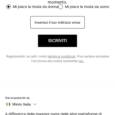
momento.
Mi piace la moda da donna
Mi piace la moda da uomo
ISCRIVITI
Registrandoti, accetti i nostri
termini e condizioni
. Puoi sempre annullare
l'iscrizione alla nostra newsletter
qui.
Stai acquistando da
Miinto Italia
A differenza della maggior parte delle altre piattaforme di