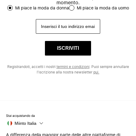
momento.
Mi piace la moda da donna
Mi piace la moda da uomo
ISCRIVITI
Registrandoti, accetti i nostri
termini e condizioni
. Puoi sempre annullare
l'iscrizione alla nostra newsletter
qui.
Stai acquistando da
Miinto Italia
A differenza della maggior parte delle altre piattaforme di