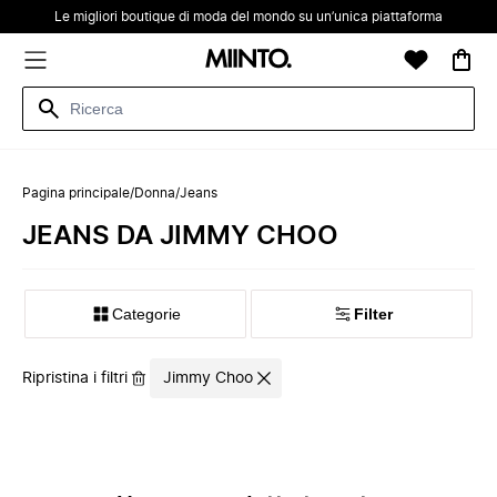
Le migliori boutique di moda del mondo su un’unica piattaforma
Pagina principale
/
Donna
/
Jeans
JEANS DA JIMMY CHOO
Categorie
Filter
Ripristina i filtri
Jimmy Choo