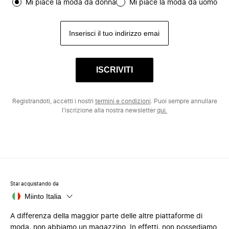
Mi piace la moda da donna
Mi piace la moda da uomo
ISCRIVITI
Registrandoti, accetti i nostri
termini e condizioni
. Puoi sempre annullare
l'iscrizione alla nostra newsletter
qui.
Stai acquistando da
Miinto Italia
A differenza della maggior parte delle altre piattaforme di
moda, non abbiamo un magazzino. In effetti, non possediamo