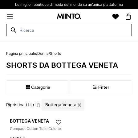
Le migliori boutique di moda del mondo su un’unica piattaforma
Pagina principale
/
Donna
/
Shorts
SHORTS DA BOTTEGA VENETA
Categorie
Filter
Ripristina i filtri
Bottega Veneta
BOTTEGA VENETA
Compact Cotton Toile Culotte