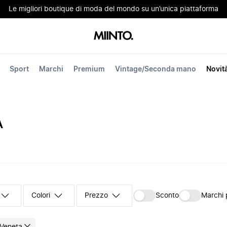
Le migliori boutique di moda del mondo su un’unica piattaforma
Sport
Marchi
Premium
Vintage/Seconda mano
Novit
A
Colori
Prezzo
Sconto
Marchi