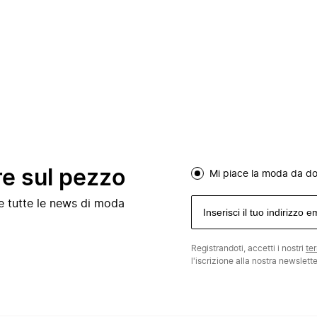
re sul pezzo
Mi piace la moda da d
e e tutte le news di moda
Registrandoti, accetti i nostri
te
l'iscrizione alla nostra newslett