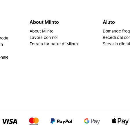
About Miinto
Aiuto
About Miinto
Domande freq
Lavora con noi
Recedi dal con
 moda,
Entra a far parte di Miinto
Servizio client
un
onale