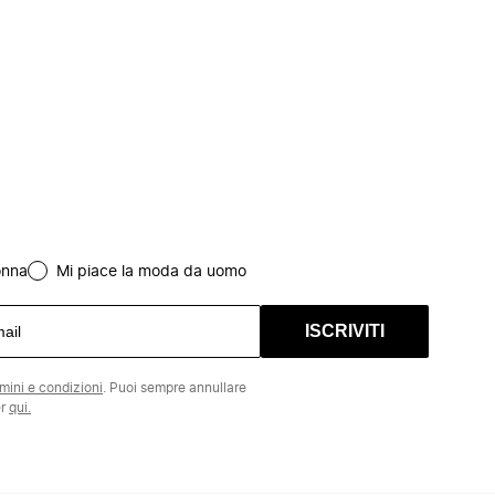
onna
Mi piace la moda da uomo
ISCRIVITI
rmini e condizioni
. Puoi sempre annullare
er
qui.