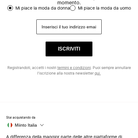
momento.
Mi piace la moda da donna
Mi piace la moda da uomo
ISCRIVITI
Registrandoti, accetti i nostri
termini e condizioni
. Puoi sempre annullare
l'iscrizione alla nostra newsletter
qui.
Stai acquistando da
Miinto Italia
A differenza della maggior parte delle altre piattaforme di