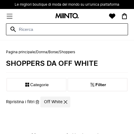
Le migliori boutique di moda del mondo su un’unica piattaforma
Pagina principale
/
Donna
/
Borse
/
Shoppers
SHOPPERS DA OFF WHITE
Categorie
Filter
Ripristina i filtri
Off White