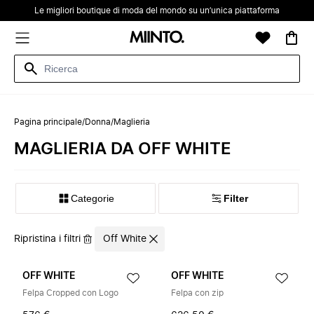
Le migliori boutique di moda del mondo su un’unica piattaforma
Pagina principale
/
Donna
/
Maglieria
MAGLIERIA DA OFF WHITE
Categorie
Filter
Ripristina i filtri
Off White
OFF WHITE
OFF WHITE
Felpa Cropped con Logo
Felpa con zip