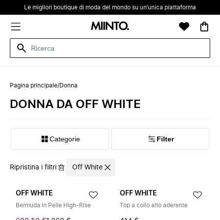
Le migliori boutique di moda del mondo su un’unica piattaforma
Pagina principale
/
Donna
DONNA DA OFF WHITE
Categorie
Filter
Ripristina i filtri
Off White
OFF WHITE
OFF WHITE
Bermuda in Pelle High-Rise
Top a collo alto aderente