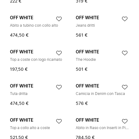
222 €
319 €
OFF WHITE
OFF WHITE
Abito a tubino con collo alto
Jeans dritti
474,50 €
561 €
OFF WHITE
OFF WHITE
Top a coste con logo ricamato
The Hoodie
197,50 €
501 €
OFF WHITE
OFF WHITE
Tuta dritta
Camicia in Denim con Tasca
474,50 €
576 €
OFF WHITE
OFF WHITE
Top a collo alto a coste
Abito in Raso con Inserti in Pizzo
521,50 €
784,50 €