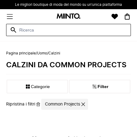
Le migliori boutique di moda del mondo su un’unica piattaforma
Pagina principale
/
Uomo
/
Calzini
CALZINI DA COMMON PROJECTS
Categorie
Filter
Ripristina i filtri
Common Projects