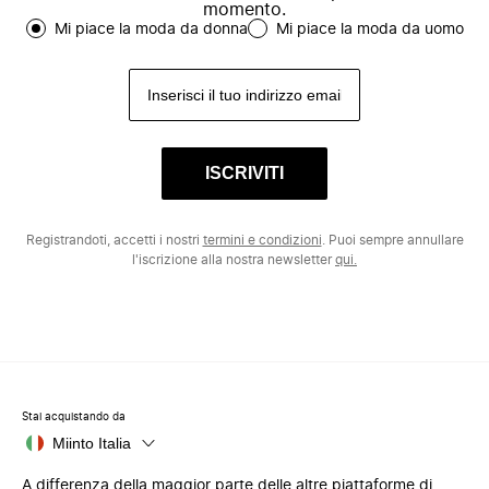
momento.
Mi piace la moda da donna
Mi piace la moda da uomo
ISCRIVITI
Registrandoti, accetti i nostri
termini e condizioni
. Puoi sempre annullare
l'iscrizione alla nostra newsletter
qui.
Stai acquistando da
Miinto Italia
A differenza della maggior parte delle altre piattaforme di