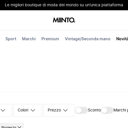
Le migliori boutique di moda del mondo su un’unica piattaforma
Sport
Marchi
Premium
Vintage/Seconda mano
Novit
Colori
Prezzo
Sconto
Marchi