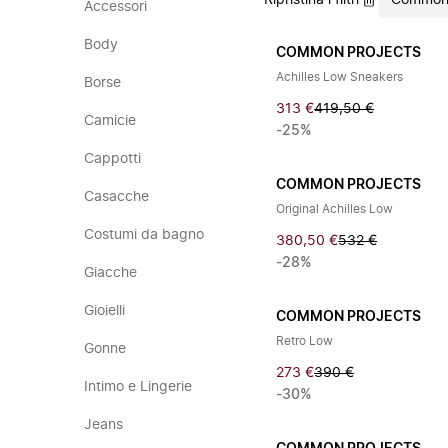
Ripristina i filtri
Common 
Accessori
Body
COMMON PROJECTS
Achilles Low Sneakers
Borse
313 €
419,50 €
Camicie
-25%
Cappotti
COMMON PROJECTS
Casacche
Original Achilles Low
Costumi da bagno
380,50 €
532 €
-28%
Giacche
Gioielli
COMMON PROJECTS
Retro Low
Gonne
273 €
390 €
Intimo e Lingerie
-30%
Jeans