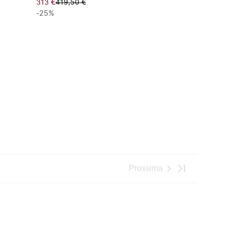
313 €
419,50 €
-25%
Prossima