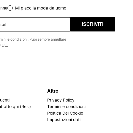
onna
Mi piace la moda da uomo
ISCRIVITI
rmini e condizioni
. Puoi sempre annullare
er
qui.
Altro
uenti
Privacy Policy
tratto qui (Resi)
Termini e condizioni
i
Politica Dei Cookie
Impostazioni dati