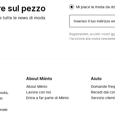
re sul pezzo
Mi piace la moda da d
e e tutte le news di moda
Registrandoti, accetti i nostri
te
l'iscrizione alla nostra newslett
About Miinto
Aiuto
About Miinto
Domande freq
Lavora con noi
Recedi dal con
 moda,
Entra a far parte di Miinto
Servizio client
un
onale