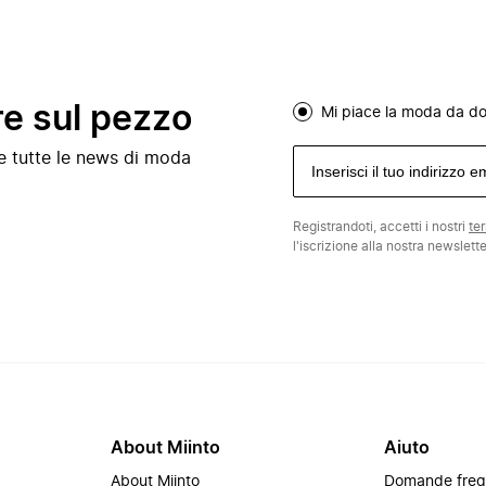
re sul pezzo
Mi piace la moda da d
e e tutte le news di moda
Registrandoti, accetti i nostri
te
l'iscrizione alla nostra newslett
About Miinto
Aiuto
About Miinto
Domande freq