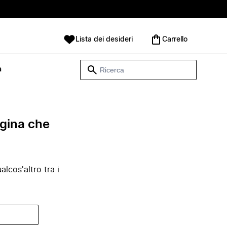
Lista dei desideri
Carrello
à
agina che
lcos'altro tra i