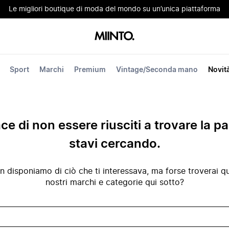
Le migliori boutique di moda del mondo su un’unica piattaforma
Sport
Marchi
Premium
Vintage/Seconda mano
Novit
ace di non essere riusciti a trovare la p
stavi cercando.
disponiamo di ciò che ti interessava, ma forse troverai qua
nostri marchi e categorie qui sotto?