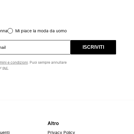
onna
Mi piace la moda da uomo
ISCRIVITI
rmini e condizioni
. Puoi sempre annullare
er
qui.
Altro
uenti
Privacy Policy