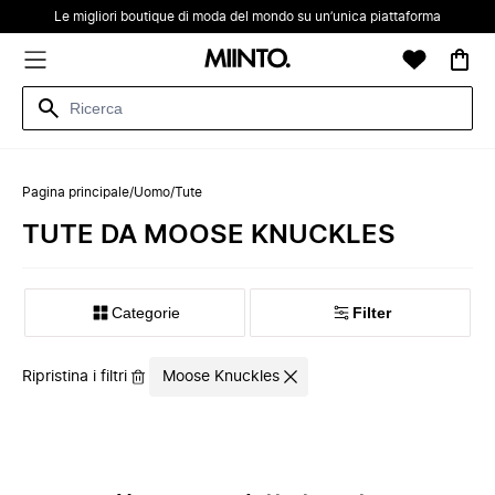
Le migliori boutique di moda del mondo su un’unica piattaforma
Pagina principale
/
Uomo
/
Tute
TUTE DA MOOSE KNUCKLES
Categorie
Filter
Ripristina i filtri
Moose Knuckles