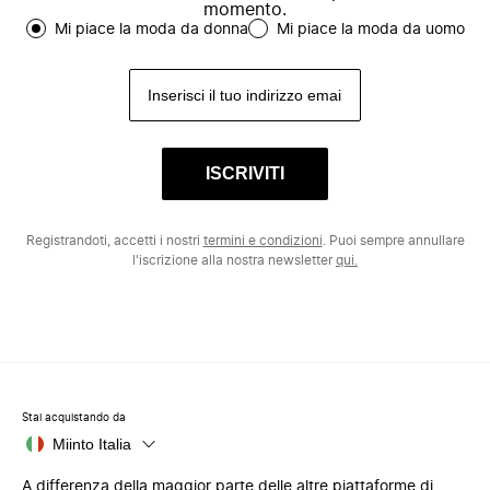
momento.
Mi piace la moda da donna
Mi piace la moda da uomo
ISCRIVITI
Registrandoti, accetti i nostri
termini e condizioni
. Puoi sempre annullare
l'iscrizione alla nostra newsletter
qui.
Stai acquistando da
Miinto Italia
A differenza della maggior parte delle altre piattaforme di