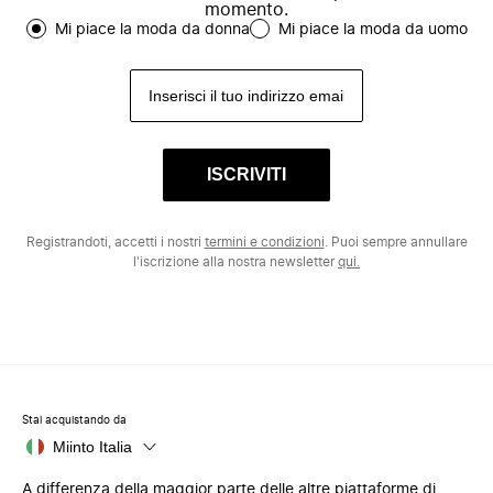
momento.
Mi piace la moda da donna
Mi piace la moda da uomo
ISCRIVITI
Registrandoti, accetti i nostri
termini e condizioni
. Puoi sempre annullare
l'iscrizione alla nostra newsletter
qui.
Stai acquistando da
Miinto Italia
A differenza della maggior parte delle altre piattaforme di