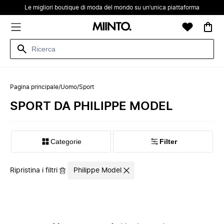
Le migliori boutique di moda del mondo su un’unica piattaforma
Pagina principale
/
Uomo
/
Sport
SPORT DA PHILIPPE MODEL
Categorie
Filter
Ripristina i filtri
Philippe Model