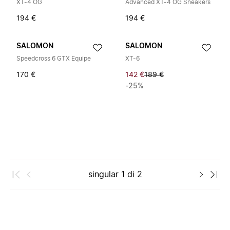
XT-4 OG
Advanced XT-4 OG Sneakers
194 €
194 €
SALOMON
SALOMON
Speedcross 6 GTX Equipe
XT-6
170 €
142 €
189 €
-25%
singular
1
di
2