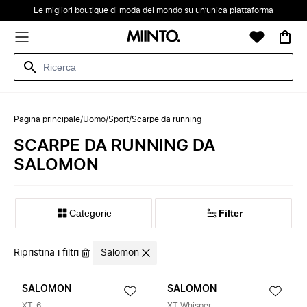
Le migliori boutique di moda del mondo su un’unica piattaforma
Pagina principale
/
Uomo
/
Sport
/
Scarpe da running
SCARPE DA RUNNING DA
SALOMON
Categorie
Filter
Ripristina i filtri
Salomon
SALOMON
SALOMON
XT-6
XT Whisper