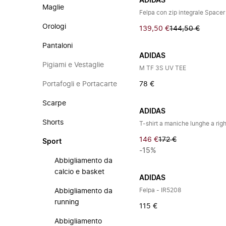
ADIDAS
Maglie
Felpa con zip integrale Spacer
Orologi
139,50 €
144,50 €
Pantaloni
ADIDAS
Pigiami e Vestaglie
M TF 3S UV TEE
Portafogli e Portacarte
78 €
Scarpe
ADIDAS
Shorts
T-shirt a maniche lunghe a rig
146 €
172 €
Sport
-15%
Abbigliamento da
calcio e basket
ADIDAS
Felpa - IR5208
Abbigliamento da
running
115 €
Abbigliamento