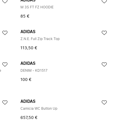
ADIDAS
M 3S FT FZ HOODIE
85 €
ADIDAS
Z.N.E. Full Zip Track Top
113,50 €
ADIDAS
e
DENIM - KD1517
100 €
ADIDAS
Camicia WC Button Up
657,50 €