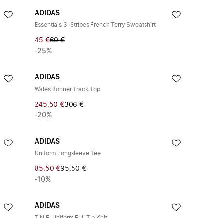
ADIDAS
Essentials 3-Stripes French Terry Sweatshirt
45 €
60 €
-25%
ADIDAS
Wales Bonner Track Top
245,50 €
306 €
-20%
ADIDAS
Uniform Longsleeve Tee
85,50 €
95,50 €
-10%
ADIDAS
Z.N.E. Uniform Full Zip Knit