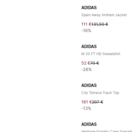
ADIDAS
Spain Away Anthem Jacket
111 €
131,50 €
-16%
ADIDAS
M 3S FT HD Sweatshirt
52 €
70 €
-26%
ADIDAS
City Terrace Track Top
181 €
207 €
-13%
ADIDAS
Heritage Graphic Crew Sweats