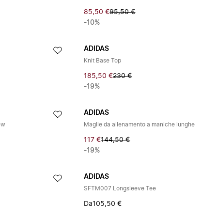
85,50 €
95,50 €
-10%
ADIDAS
Knit Base Top
185,50 €
230 €
-19%
ADIDAS
ew
Maglie da allenamento a maniche lunghe
117 €
144,50 €
-19%
ADIDAS
SFTM007 Longsleeve Tee
Da
105,50 €