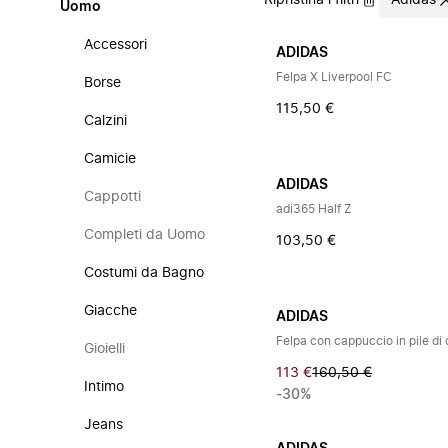
Ripristina i filtri
Adidas
Uomo
Accessori
ADIDAS
Felpa X Liverpool FC
Borse
115,50 €
Calzini
Camicie
ADIDAS
Cappotti
adi365 Half Z
Completi da Uomo
103,50 €
Costumi da Bagno
Giacche
ADIDAS
Felpa con cappuccio in pile d
Gioielli
113 €
160,50 €
Intimo
-30%
Jeans