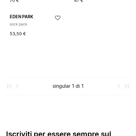
70 €
47 €
EDEN PARK
sock pack
53,50 €
singular
1
di
1
Iscriviti per essere sempre sul