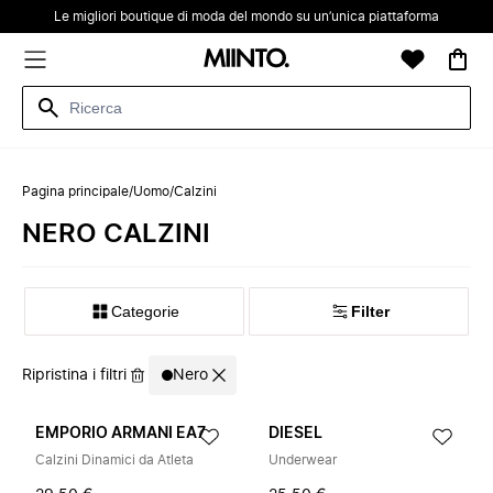
Le migliori boutique di moda del mondo su un’unica piattaforma
Pagina principale
/
Uomo
/
Calzini
NERO CALZINI
Categorie
Filter
Ripristina i filtri
Nero
EMPORIO ARMANI EA7
DIESEL
Calzini Dinamici da Atleta
Underwear