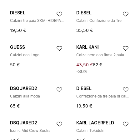
DIESEL
DIESEL
Calzini tre paia SKM-HIDEPAT-THREEPACK
Calzini Confezione da Tre
19,50 €
35,50 €
GUESS
KARL KANI
Calzini con Logo
Calze nere con firma 2 paia
50 €
43,50 €
62 €
-30%
DSQUARED2
DIESEL
Calzini alla moda
Confezione da tre paia di calzini
65 €
19,50 €
DSQUARED2
KARL LAGERFELD
Iconic Mid Crew Socks
Calzini Tokidoki