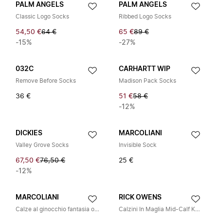
PALM ANGELS
PALM ANGELS
Classic Logo Socks
Ribbed Logo Socks
54,50 €
64 €
65 €
89 €
-15%
-27%
032C
CARHARTT WIP
Remove Before Socks
Madison Pack Socks
36 €
51 €
58 €
-12%
DICKIES
MARCOLIANI
Valley Grove Socks
Invisible Sock
67,50 €
76,50 €
25 €
-12%
MARCOLIANI
RICK OWENS
Calze al ginocchio fantasia occhio di pernice
Calzini In Maglia Mid-Calf Knitted Socks