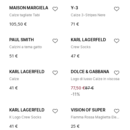
MAISON MARGIELA
Y-3
Calze tagliate Tabi
Calze 3-Stripes Nere
105,50 €
71 €
PAUL SMITH
KARL LAGERFELD
Calzini a tema gatto
Crew Socks
51 €
47 €
KARL LAGERFELD
DOLCE & GABBANA
Calze
Logo di lusso Calze in viscosa
41 €
77,50 €
87 €
-11%
KARL LAGERFELD
VISION OF SUPER
K Logo Crew Socks
Fiamma Rossa Maglietta Elegante
41 €
25 €