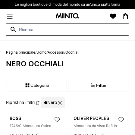
Le migliori boutique di moda del mondo su un’unica piattaforma
Pagina principale
/
Uomo
/
Accessori
/
Occhiali
NERO OCCHIALI
Categorie
Filter
Ripristina i filtri
Nero
BOSS
OLIVER PEOPLES
1746/G Montatura Ottica
Montatura da vista Rafkin