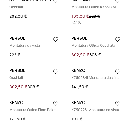
STELLA MCCARTNEY
RAY-BAN
Occhiali
Montatura Ottica RX5517M
282,50 €
135,50 €
228 €
-41%
PERSOL
PERSOL
Montatura da vista
Montatura Ottica Quadrata
222 €
302,50 €
308 €
PERSOL
KENZO
Occhiali
KZ50234I Montatura da vista
302,50 €
308 €
141,50 €
KENZO
KENZO
Montatura Ottica Fiore Boke
KZ50226I Montatura da vista
171,50 €
192 €