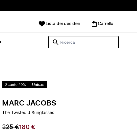
Lista dei desideri
Carrello
à
Sconto 20%
Unisex
MARC JACOBS
The Twisted J Sunglasses
225 €
180 €