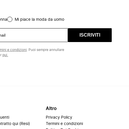
onna
Mi piace la moda da uomo
ISCRIVITI
rmini e condizioni
. Puoi sempre annullare
er
qui.
Altro
uenti
Privacy Policy
tratto qui (Resi)
Termini e condizioni