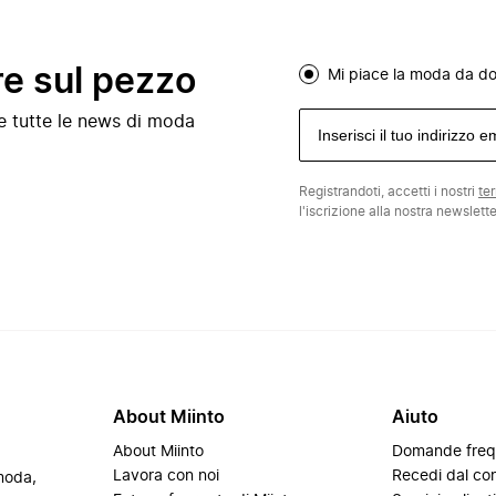
re sul pezzo
Mi piace la moda da d
e e tutte le news di moda
Registrandoti, accetti i nostri
te
l'iscrizione alla nostra newslett
About Miinto
Aiuto
About Miinto
Domande freq
Lavora con noi
Recedi dal con
 moda,