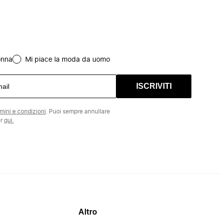
onna
Mi piace la moda da uomo
ISCRIVITI
rmini e condizioni
. Puoi sempre annullare
er
qui.
Altro