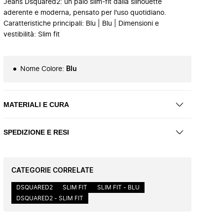
Jeans Dsquared2: un paio slim-fit dalla silhouette
aderente e moderna, pensato per l'uso quotidiano.
Caratteristiche principali: Blu | Blu | Dimensioni e
vestibilità: Slim fit
Nome Colore
:
Blu
MATERIALI E CURA
SPEDIZIONE E RESI
CATEGORIE CORRELATE
DSQUARED2
SLIM FIT
SLIM FIT - BLU
DSQUARED2 - SLIM FIT