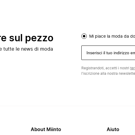
re sul pezzo
Mi piace la moda da d
e e tutte le news di moda
Registrandoti, accetti i nostri
te
l'iscrizione alla nostra newslett
About Miinto
Aiuto