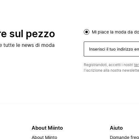
re sul pezzo
Mi piace la moda da d
e e tutte le news di moda
Registrandoti, accetti i nostri
te
l'iscrizione alla nostra newslett
About Miinto
Aiuto
About Miinto
Domande freq