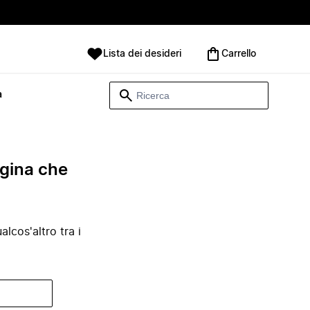
Lista dei desideri
Carrello
à
agina che
lcos'altro tra i