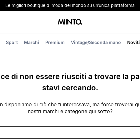
Le migliori boutique di moda del mondo su un’unica piattaforma
Sport
Marchi
Premium
Vintage/Seconda mano
Novit
ace di non essere riusciti a trovare la p
stavi cercando.
disponiamo di ciò che ti interessava, ma forse troverai qua
nostri marchi e categorie qui sotto?