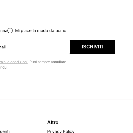
onna
Mi piace la moda da uomo
ISCRIVITI
rmini e condizioni
. Puoi sempre annullare
er
qui.
Altro
uenti
Privacy Policy