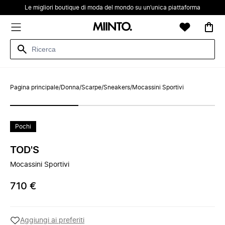
Le migliori boutique di moda del mondo su un’unica piattaforma
Pagina principale
/
Donna
/
Scarpe
/
Sneakers
/
Mocassini Sportivi
Pochi
TOD'S
Mocassini Sportivi
710 €
Aggiungi ai preferiti