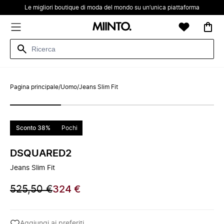
Le migliori boutique di moda del mondo su un’unica piattaforma
Pagina principale
/
Uomo
/
Jeans Slim Fit
Sconto 38%
Pochi
DSQUARED2
Jeans Slim Fit
525,50 €
324 €
Aggiungi ai preferiti