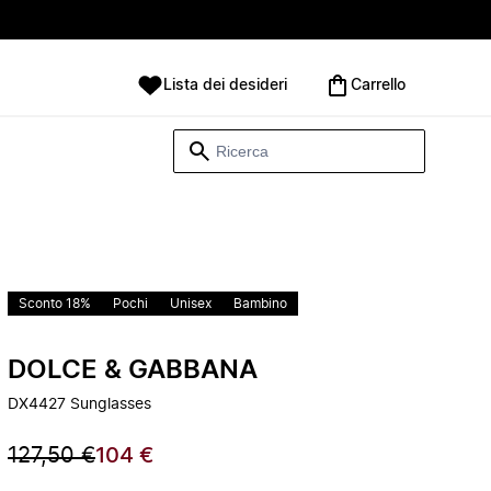
Lista dei desideri
Carrello
Sconto 18%
Pochi
Unisex
Bambino
DOLCE & GABBANA
DX4427 Sunglasses
127,50 €
104 €