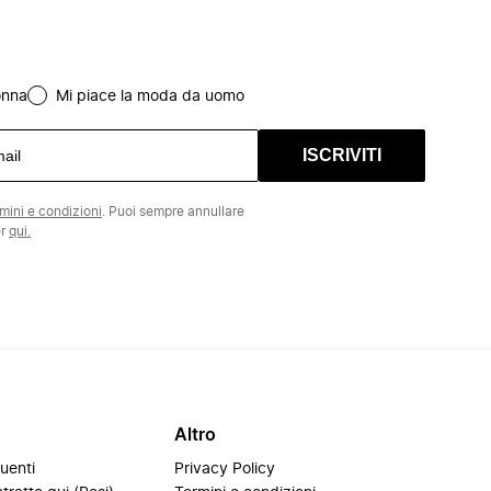
onna
Mi piace la moda da uomo
ISCRIVITI
rmini e condizioni
. Puoi sempre annullare
er
qui.
Altro
uenti
Privacy Policy