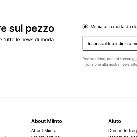
re sul pezzo
Mi piace la moda da d
e e tutte le news di moda
Registrandoti, accetti i nostri
te
l'iscrizione alla nostra newslett
About Miinto
Aiuto
About Miinto
Domande freq