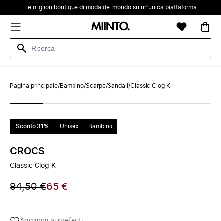
Le migliori boutique di moda del mondo su un’unica piattaforma
Pagina principale
/
Bambino
/
Scarpe
/
Sandali
/
Classic Clog K
Sconto 31%
Unisex
Bambino
CROCS
Classic Clog K
94,50 €
65 €
Aggiungi ai preferiti